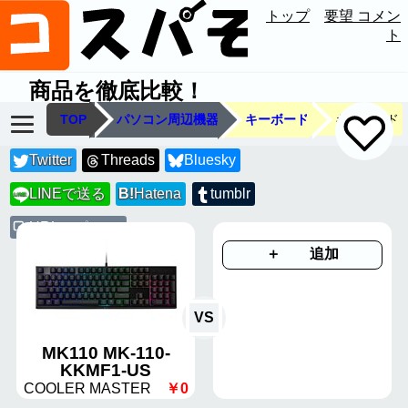
トップ
要望 コメン
ト
商品を徹底比較！
TOP
パソコン周辺機器
キーボード
キーボード
Twitter
Threads
Bluesky
LINEで送る
B!
Hatena
tumblr
LINE
URLコピー
＋ 追加
VS
MK110 MK-110-
KKMF1-US
COOLER MASTER
￥0