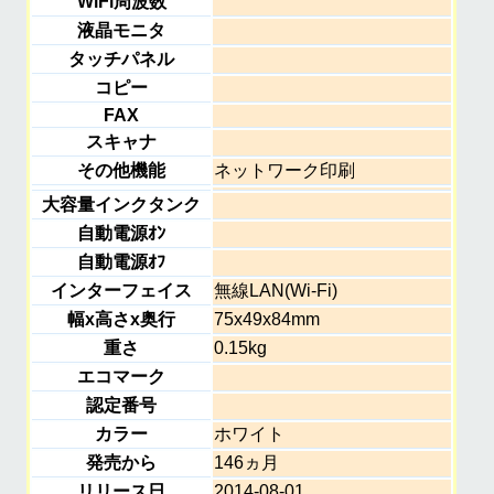
WiFi周波数
液晶モニタ
タッチパネル
コピー
FAX
スキャナ
その他機能
ネットワーク印刷
大容量インクタンク
自動電源ｵﾝ
自動電源ｵﾌ
インターフェイス
無線LAN(Wi-Fi)
幅x高さx奥行
75x49x84mm
重さ
0.15kg
エコマーク
認定番号
カラー
ホワイト
発売から
146ヵ月
リリース日
2014-08-01