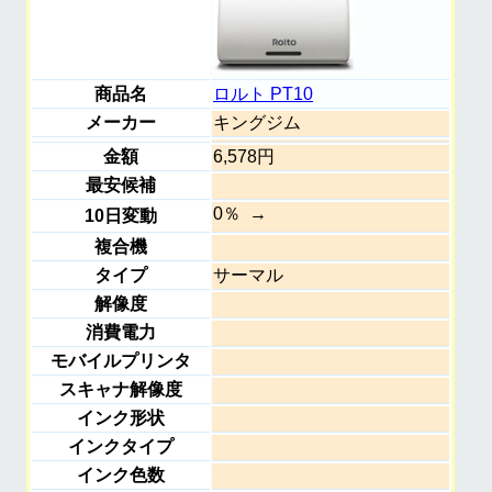
商品名
ロルト PT10
メーカー
キングジム
金額
6,578円
最安候補
0％
10日変動
複合機
タイプ
サーマル
解像度
消費電力
モバイルプリンタ
スキャナ解像度
インク形状
インクタイプ
インク色数