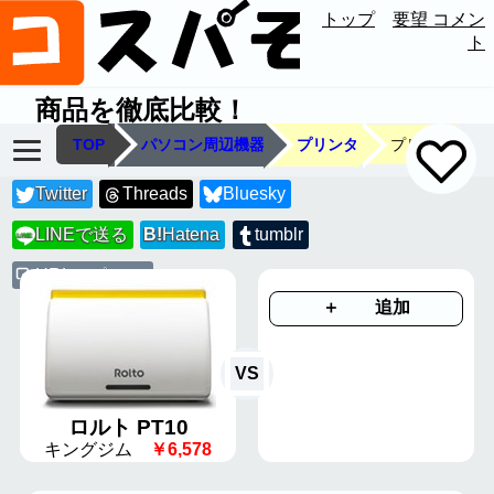
トップ
要望 コメン
ト
商品を徹底比較！
TOP
パソコン周辺機器
プリンタ
プリンタ
Twitter
Threads
Bluesky
LINEで送る
B!
Hatena
tumblr
LINE
URLコピー
＋ 追加
VS
ロルト PT10
キングジム
￥6,578