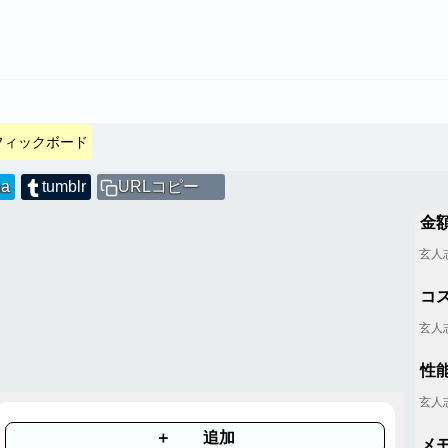
フィックボード
na
tumblr
URLコピー
金
コ
性能 
＋ 追加
メ