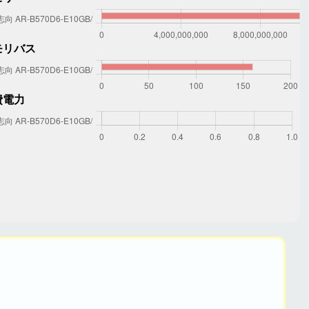
モリバス
費電力