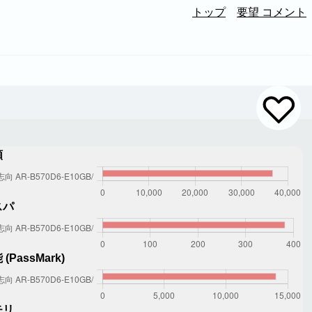
トップ
要望 コメント
額
スパ
(PassMark)
モリ