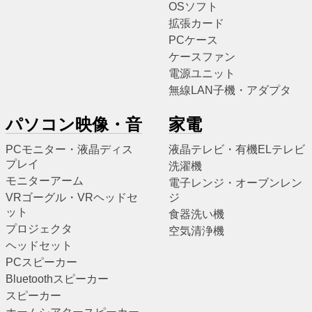
OSソフト
拡張カード
PCケース
ケースファン
電源ユニット
無線LAN子機・アダプタ
パソコン映像・音
家電
PCモニター・液晶ディス
液晶テレビ・有機ELテレビ
プレイ
洗濯機
モニターアーム
電子レンジ・オーブンレン
VRゴーグル・VRヘッドセ
ジ
ット
食器洗い機
プロジェクタ
空気清浄機
ヘッドセット
PCスピーカー
Bluetoothスピーカー
スピーカー