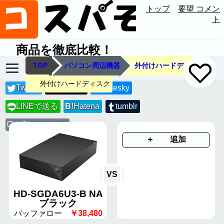
トップ
要望 コメン
ト
商品を徹底比較！
TOP
パソコン周辺機器
外付けハードディスク
外付けハードディスク
Twitter
Threads
Bluesky
LINEで送る
B!
Hatena
tumblr
LINE
URLコピー
＋ 追加
VS
HD-SGDA6U3-B NA
ブラック
バッファロー
￥38,480