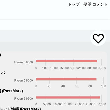
トップ
要望 コメント
額
スパ
(PassMark)
レッド性能 (PassMark)