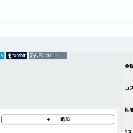
na
tumblr
URLコピー
金
コ
性能 
＋ 追加
1ス