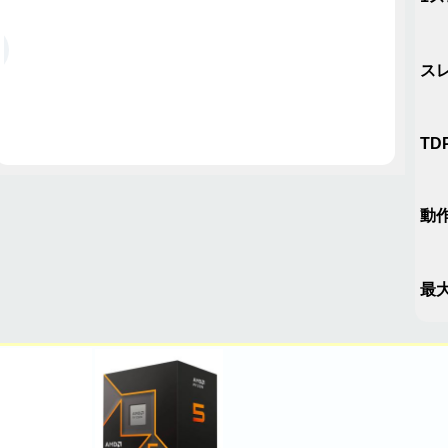
ス
TD
動作
最大