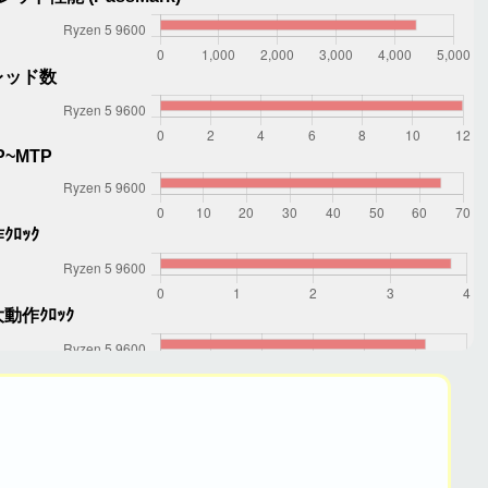
レッド数
P~MTP
ｸﾛｯｸ
動作ｸﾛｯｸ