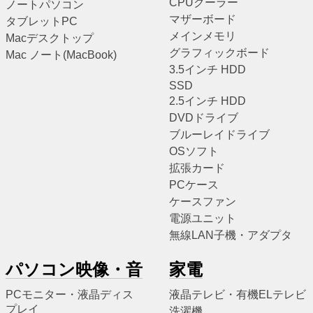
CPUクーラー
ノートパソコン
マザーボード
タブレットPC
メインメモリ
Macデスクトップ
グラフィックボード
Mac ノート(MacBook)
3.5インチ HDD
SSD
2.5インチ HDD
DVDドライブ
ブルーレイドライブ
OSソフト
拡張カード
PCケース
ケースファン
電源ユニット
無線LAN子機・アダプタ
パソコン映像・音
家電
PCモニター・液晶ディス
液晶テレビ・有機ELテレビ
プレイ
洗濯機