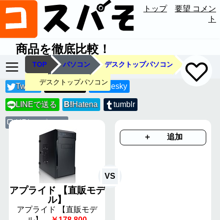
トップ
要望 コメン
ト
商品を徹底比較！
TOP
パソコン
デスクトップパソコン
デスクトップパソコン
Twitter
Threads
Bluesky
LINEで送る
B!
Hatena
tumblr
LINE
URLコピー
＋ 追加
VS
アプライド 【直販モデ
ル】
アプライド 【直販モデ
ル】
￥178,800