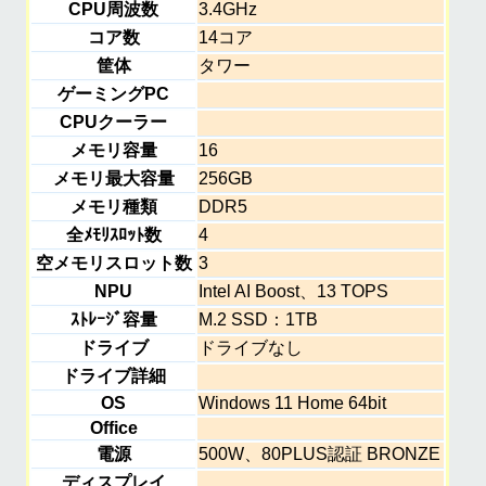
CPU周波数
3.4GHz
コア数
14コア
筐体
タワー
ゲーミングPC
CPUクーラー
メモリ容量
16
メモリ最大容量
256GB
メモリ種類
DDR5
全ﾒﾓﾘｽﾛｯﾄ数
4
空メモリスロット数
3
NPU
Intel AI Boost、13 TOPS
ｽﾄﾚｰｼﾞ容量
M.2 SSD：1TB
ドライブ
ドライブなし
ドライブ詳細
OS
Windows 11 Home 64bit
Office
電源
500W、80PLUS認証 BRONZE
ディスプレイ