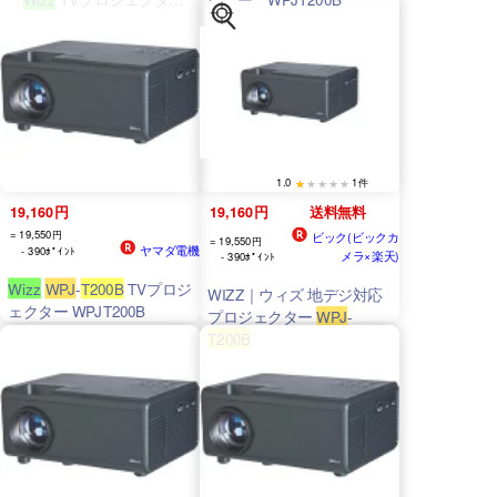
ー』
WPJ
-
T200B
2022年12
月発売 映像機器 1週間保証
【中古】
1.0
1件
19,160円
19,160円
送料無料
= 19,550円
ビック(ビックカ
= 19,550円
ヤマダ電機
- 390ﾎﾟｲﾝﾄ
メラ×楽天)
- 390ﾎﾟｲﾝﾄ
Wizz
WPJ
-
T200B
TVプロジ
WIZZ｜ウィズ 地デジ対応
ェクター WPJT200B
プロジェクター
WPJ
-
T200B