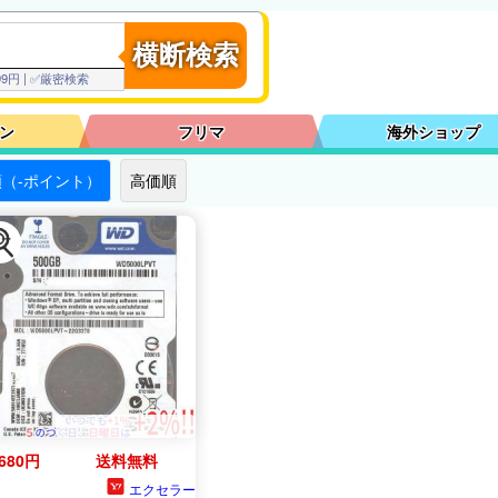
横断検索
,999円 | ✅厳密検索
ン
フリマ
海外ショップ
（-ポイント）
高価順
,680円
送料無料
エクセラー