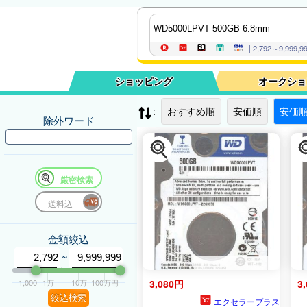
| 2,792～9,999
ショッピング
オークショ
:
おすすめ順
安価順
安価順
除外ワード
厳密検索
送料込
金額絞込
~
1,000
1万
10万
100万円
3,080円
3
絞込検索
エクセラープラス