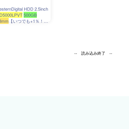
sternDigital HDD 2.5inch
D5000LPVT
500GB
.8mm
【いつでも+1％！5
つく日と日曜日は
2%！】 爆買
-- 読み込み終了 --