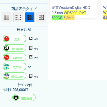
爆買WesternDigital HDD
We
商品表示タイプ
W
2.5inch
WD5000LPVT
6
500GB
6.8mm
の
+
検索店舗
楽天
0/0
Amazon
0/0
Yahoo!
2/2
専門店
0/0
価格.com
0/0
計:2 / 2件
推計1,298,000店
履歴保存