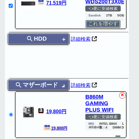
WDS200T3X0E
71,519円
👈更に安値検索
Sandisk
2TB
5GB/s
M.2 
これを増やす
HDD
詳細検索
マザーボード
詳細検索
✕
B860M
GAMING
PLUS WIFI
19,800円
👈更に安値検索
MSI
INTEL B860
LGA1851
ﾒﾓﾘｽﾛｯﾄ数：4
DIMM DDR5
RA
19,800円