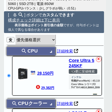
5060 | SSD:2TB | 電源:850W
CPU-GPUバランス：少しグラボが弱い（0.51）
[ 各
] ボタンで
カスタムできます
構成チェック詳細は下に表示
表示価格はポイント差引後の金額
ですが、付与ポイントは
個人で異なる場合があります
安
CPU
詳細検索
✕
Core Ultra 5
245KF
👈更に安値検索
28,150円
インテル
性能(PassMark)：43,110
1スレッ
Core Ultra シリーズ2
LGA1851
29,382円
ﾁｯﾌﾟｾｯﾄ:H810,B860,Z890
GPU:
CPUクーラー
詳細検索
✕