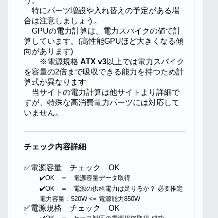
う。
特にパーツ増設や入れ替えの予定がある場
合は注意しましょう。
GPUの電力計算は、電力スパイクの値で計
算しています。(高性能GPUほど大きくなる傾
向があります)
※電源規格
ATX v3
以上では電力スパイク
を容量の2倍まで吸収できる能力を持つため計
算式が異なります
当サイトの電力計算は他サイトより詳細で
すが、特殊な高消費電力パーツには対応して
いません。
チェック内容詳細
✅電源容量 チェック OK
✔️OK ＝ 電源容量データ取得
✔️OK ＝ 電源の供給電力は足りるか？ 必要推定
電力容量：520W <= 電源能力850W
✅電源規格 チェック OK