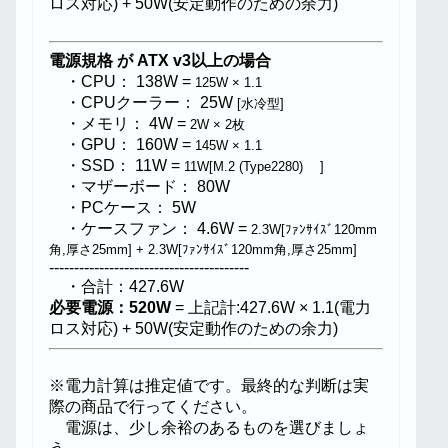
ロス対応) + 50W(安定動作のための余力)
電源規格 が ATX v3以上の場合
・CPU： 138W =
125W × 1.1
・CPUクーラー： 25W
[水冷型]
・メモリ： 4W =
2W × 2枚
・GPU： 160W =
145W × 1.1
・SSD： 11W =
11W[M.2 (Type2280) ]
・マザーボード： 80W
・PCケース： 5W
・ケースファン： 4.6W =
2.3W[ﾌｧﾝｻｲｽﾞ120mm
角,厚さ25mm] + 2.3W[ﾌｧﾝｻｲｽﾞ120mm角,厚さ25mm]
----------------------------------------
・合計：427.6W
必要電源：520W
= 上記計:427.6W × 1.1(電力
ロス対応) + 50W(安定動作のための余力)
※電力計算は推定値です。最終的な判断は実
際の商品で行ってください。
電源は、少し余裕のあるものを選びましょ