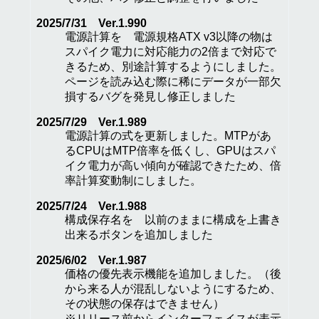
2025/7/31 Ver.1.990
電源計算を 電源規格ATX v3以降の物は
スパイク電力に対応能力の2倍まで対応で
きるため、別途計算するようにしました。
ページを読み込む際に稀にデータが一部欠
損するバグを発見し修正しました
2025/7/29 Ver.1.989
電源計算の式を更新しました。MTPがあ
るCPUはMTP倍率を低くし、GPUはスパ
イク電力が高い傾向が確認できたため、倍
率計算変動制にしました。
2025/7/24 Ver.1.988
構成保存名を 以前のままに構成を上書き
出来るボタンを追加しました
2025/6/02 Ver.1.987
価格の優先表示機能を追加しました。（後
から来る人が混乱しないようにするため、
その状態の保存はできません）
※リリース前からインターフェイスが表示