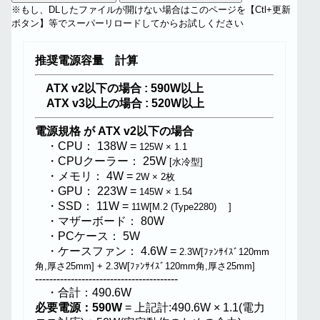
※もし、DLしたファイルが開けない場合はこのページを【Ctl+更新
ボタン】等でスーパーリロードしてからお試しください
推奨電源容量 計算
ATX v2以下の場合 : 590W以上
ATX v3以上の場合 : 520W以上
電源規格 が ATX v2以下の場合
・CPU： 138W =
125W × 1.1
・CPUクーラー： 25W
[水冷型]
・メモリ： 4W =
2W × 2枚
・GPU： 223W =
145W × 1.54
・SSD： 11W =
11W[M.2 (Type2280) ]
・マザーボード： 80W
・PCケース： 5W
・ケースファン： 4.6W =
2.3W[ﾌｧﾝｻｲｽﾞ120mm
角,厚さ25mm] + 2.3W[ﾌｧﾝｻｲｽﾞ120mm角,厚さ25mm]
----------------------------------------
・合計：490.6W
必要電源：590W
= 上記計:490.6W × 1.1(電力