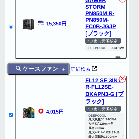
GAMER
STORM
PN850M R-
PN850M-
15,350円
FC0B-JGJP
[ブラック]
👈更に安値検索
DEEPCOOL
ATX 12V V3.1
ケースファン
詳細検索
✕
FL12 SE 3IN1
R-FL12SE-
BKAPN3-G [ブ
ラック]
👈更に安値検索
4,015円
DEEPCOOL
最大風量50.74CFM
ﾌｧﾝｻｲｽﾞ120mm角
厚さ25mm
最大ﾉｲｽﾞﾚﾍﾞﾙ28.67dB
最大回転数1900rpm
PWM：○