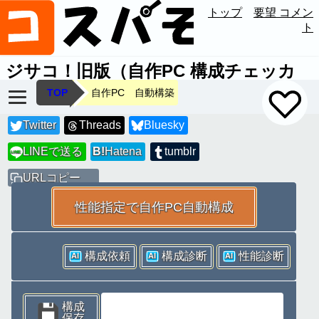
トップ
要望 コメン
ト
ジサコ！旧版（自作PC 構成チェッカ
ー）
Ver.1.992
TOP
自作PC 自動構築
Twitter
Threads
Bluesky
LINEで送る
B!
Hatena
tumblr
LINE
URLコピー
性能指定で自作PC自動構成
構成依頼
構成診断
性能診断
AI
AI
AI
構成
保存