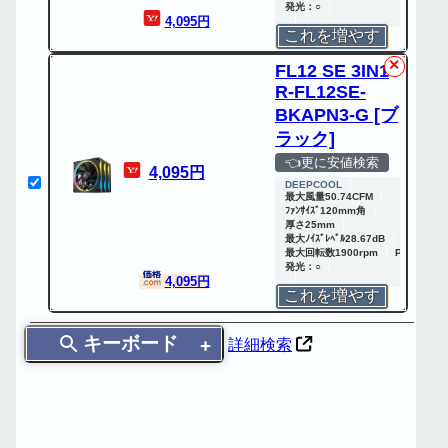
発光：○
4,095円
これを増やす
✕
FL12 SE 3IN1
R-FL12SE-
BKAPN3-G [ブ
ラック]
👈更に安値検索
4,095円
DEEPCOOL
最大風量50.74CFM
ﾌｧﾝｻｲｽﾞ120mm角
厚さ25mm
最大ﾉｲｽﾞﾚﾍﾞﾙ28.67dB
最大回転数1900rpm
PWM：○
発光：○
4,095円
これを増やす
キーボード
詳細検索