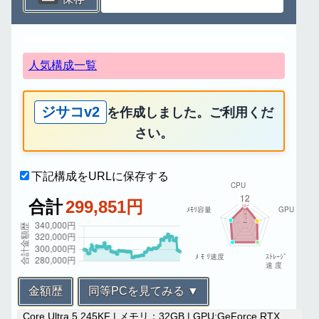
人気構成一覧
ジサコv2
を作成しました。ご利用くだ
さい。
下記構成をURLに保存する
合計
299,851円
金額歴
同等PCを見てみる ▼
Core Ultra 5 245KF | メモリ：32GB | GPU:GeForce RTX