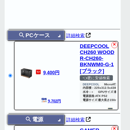
PCケース
詳細検索
✕
DEEPCOOL
CH260 WOOD
R-CH260-
BKNWM0-G-1
[ブラック]
9,400円
👈更に安値検索
DEEPCOOL
MicroATX Mini-ITX
内容積：225x312.5x438mm
水冷：○
GPUサイズ:最大413m
電源規格:ATX PS2
電源サイズ:最大長さ150mm
9,702円
電源
詳細検索
✕