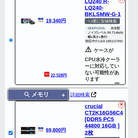
LQ240 R-
LQ240-
BKLSMW-G-1
19,340円
👈更に安値検索
DEEPCOOL
水冷型
ノイズレベル:38.71db(A)
120x
幅x高さx奥行:
対応ｿｹｯﾄ:LGA 1851/1700/1200/115
⚠️
ケースが
CPU水冷クーラ
ーに対応してい
ない可能性があ
22,528円
ります
メモリ
詳細検索
✕
crucial
CT2K16G56C46U5
[DDR5 PC5
44800 16GB ]
69,800円
2枚