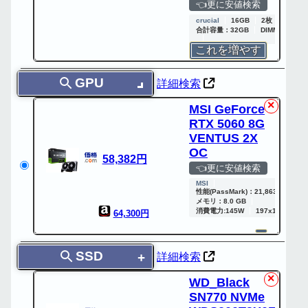
👈更に安値検索
crucial
16GB
2枚
合計容量：32GB
DIMM DDR5 
これを増やす
GPU
詳細検索
✕
MSI GeForce
RTX 5060 8G
VENTUS 2X
OC
58,382円
👈更に安値検索
MSI
性能(PassMark)：21,863
GeFo
メモリ：8.0 GB
消費電力:145W
197x120x41m
64,300円
SSD
詳細検索
✕
WD_Black
SN770 NVMe